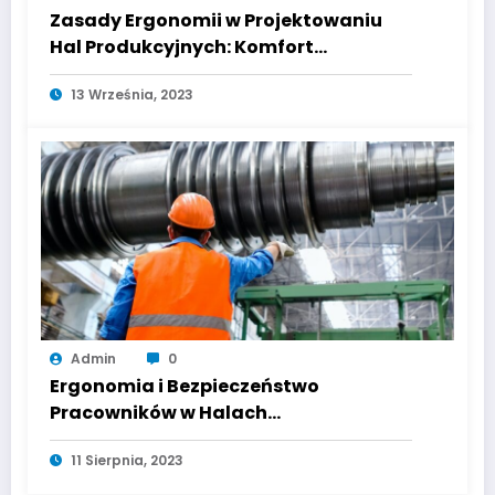
Zasady Ergonomii w Projektowaniu
Hal Produkcyjnych: Komfort
Pracowników a Wydajność
13 Września, 2023
Admin
0
Ergonomia i Bezpieczeństwo
Pracowników w Halach
Produkcyjnych: Tworzenie
11 Sierpnia, 2023
Zdrowszych i Bezpieczniejszych
Warunków Pracy