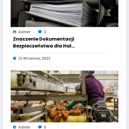
Admin
0
Znaczenie Dokumentacji
Bezpieczeństwa dla Hal
Przemysłowych: Przegląd Procesu
13 Września, 2023
Certyfikacji
Admin
0