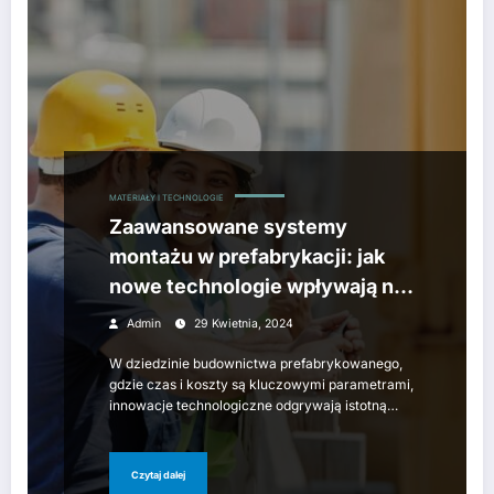
MATERIAŁY I TECHNOLOGIE
Zaawansowane systemy
montażu w prefabrykacji: jak
nowe technologie wpływają na
efektywność budowy
Admin
29 Kwietnia, 2024
W dziedzinie budownictwa prefabrykowanego,
gdzie czas i koszty są kluczowymi parametrami,
innowacje technologiczne odgrywają istotną…
Czytaj dalej