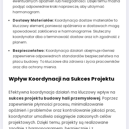
ewentualnych opóźnień lub niezgodności. Dzięki temu można
podjąć odpowiednie kroki naprawcze, aby utrzymać
harmonogram.
Dostawy Materiałów:
Koordynacja dostaw materiałów to
kluczowy element, ponieważ opóźnienia w dostawach mogą
spowodować zakłócenia w harmonogramie. Skuteczny
koordynator dba o terminowość dostaw oraz ich zgodność z
planem.
Bezpieczeństwo:
Koordynacja działań obejmuje również
zapewnienie odpowiednich standardów bezpieczeństwa na
placu budowy. To kluczowe dla zdrowia i życia pracowników
oraz dla ochrony mienia.
Wpływ Koordynacji na Sukces Projektu
Efektywna koordynacja działań ma kluczowy wpływ na
sukces projektu budowy hali przemysłowej
. Poprzez
zapewnienie płynności procesu, minimalizowanie
opóźnień i problemów oraz kontrolowanie jakości prac,
koordynator umożliwia osiągnięcie założonych celów
projektowych. Dzięki temu, projekty są realizowane
zgodnie z harmonogramem, bezpiecznie i z