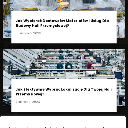
Jak Wybierać Dostawców Materiałów i Usług Dla
Budowy Hali Przemysłowej?
10 sierpnia, 2023
Jak Efektywnie Wybrać Lokalizację Dla Twojej Hali
Przemysłowej?
7 sierpnia, 2023
Realizacja strony:
Mayko.pl