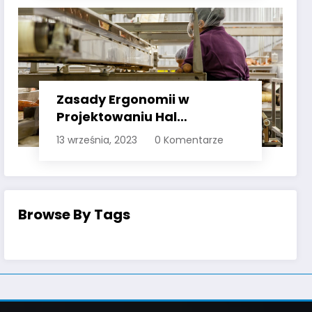
Zasady Ergonomii w
Projektowaniu Hal
Produkcyjnych: Komfort
13 września, 2023
0 Komentarze
Pracowników a Wydajność
Browse By Tags