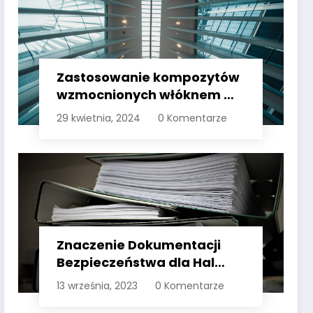
Zastosowanie kompozytów
wzmocnionych włóknem w
konstrukcjach
29 kwietnia, 2024
0 Komentarze
prefabrykowanych
Znaczenie Dokumentacji
Bezpieczeństwa dla Hal
Przemysłowych: Przegląd
13 września, 2023
0 Komentarze
Procesu Certyfikacji