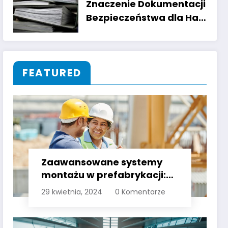
Znaczenie Dokumentacji
Bezpieczeństwa dla Hal
Przemysłowych:
Przegląd Procesu
Certyfikacji
FEATURED
Zaawansowane systemy
montażu w prefabrykacji:
jak nowe technologie
29 kwietnia, 2024
0 Komentarze
wpływają na efektywność
budowy