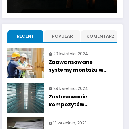
RECENT
POPULAR
KOMENTARZ
29 kwietnia, 2024
Zaawansowane
systemy montażu w
prefabrykacji: jak nowe
technologie wpływają
29 kwietnia, 2024
na efektywność budowy
Zastosowanie
kompozytów
wzmocnionych włóknem
w konstrukcjach
13 września, 2023
prefabrykowanych